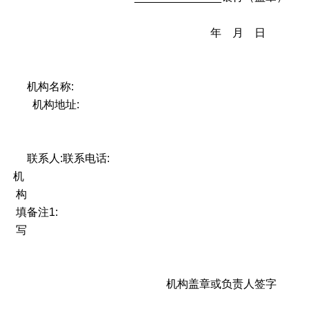
年 月 日
机构名称:
机构地址:
联系人:
联系电话:
机
构
填
备注1:
写
机构盖章或负责人签字