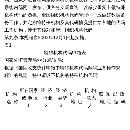
系统内部网上发布，供各分支局查询，以减少重复申领特殊
机构代码的负担。全国组织机构代码管理中心应做好数据备
份工作，并定期将特殊机构及其代码情况提供给各地的代码
工作机构，便于其核对和管理组织机构代码。
第九条 本规程自2003年12月1日起实施。
表1
特殊机构代码申领表
国家外汇管理局××分局/支局:
根据《国际收支统计申报中特殊机构代码赋码业务操作规
程》的规定，特申请以下机构的特殊机构代码:
所在国家
经 济
经 济
机 构
机 构
机 构
联 系
邮 政
或 地 区
行业
类型
联系
名 称
地 址
电 话
编 码
1
2
3
人