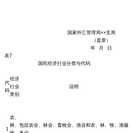
国家外汇管理局××支局
（盖章）
年 月 日
表7
国民经济行业分类与代码
经济
代
行业
说明
码
类别
农、
林、
包括农业、林业、畜牧业、渔业和农、林、牧、渔服
1
牧、
务业