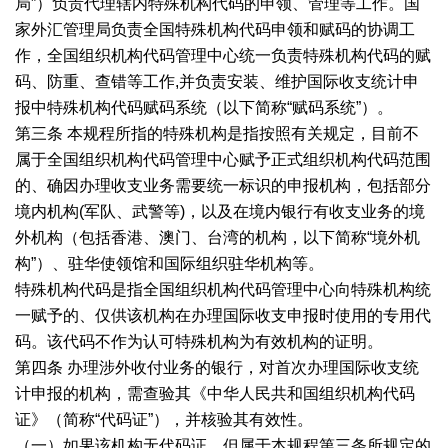
局”）负责代理辖内特殊机构代码的申领、管理等工作。国
家外汇管理局负责全国特殊机构代码申领和赋码的协调工
作，全国组织机构代码管理中心统一负责特殊机构代码的赋
码、防重、查错等工作,并负责安装、维护国际收支统计申
报中特殊机构代码赋码系统（以下简称“赋码系统”）。
第三条 本规程所指的特殊机构是指按照有关规定，目前不
属于全国组织机构代码管理中心赋予正式组织机构代码范围
的、确因办理收支业务需要统一标识的申报机构，包括部分
境内机构(军队、武警等)，以及在境内银行有收支业务的境
外机构（包括香港、澳门、台湾的机构，以下简称“境外机
构”）、驻华使领馆和国际组织驻华机构等。
特殊机构代码是指全国组织机构代码管理中心向特殊机构统
一赋予的、仅供该机构在办理国际收支申报时使用的专用代
码。该代码不作为认可特殊机构为有效机构的证明。
第四条 办理涉外收付业务的银行，对首次办理国际收支统
计申报的机构，需查验其《中华人民共和国组织机构代码
证》（简称“代码证”），并核验其有效性。
（一）如果该机构无代码证，但属于本规程第三条所规定的