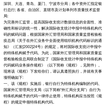
深圳、大连、青岛、厦门、宁波市分局；各中资外汇指定银
行总行; 各省、自治区、直辖市及计划单列市质量技术监督
局:
为完善外汇监管，提高国际收支统计数据信息的全面性、准
确性和标识的统一性，解决国际收支统计申报中特殊机构代
码的赋码问题，根据国家外汇管理局和国家质量监督检验检
疫总局《关于在外汇业务中全面使用组织机构代码标识的通
知》（汇发[2002]24号）的规定，将对国际收支统计申报中
的特殊机构赋予代码。为此，国家外汇管理局和国家质量监
督检验检疫总局联合制定了《国际收支统计申报中特殊机构
代码赋码业务操作规程》（以下简称《规程》，见附件）。
现将该《规程》下发给你们，请认真遵照执行，并就有关事
项明确如下:
一、该《规程》实施后，银行自行为特殊机构编制的代码、
国家外汇管理局分支局（以下简称“外汇局分支局”）自行为
特殊机构赋予的代码一律停止使用，特殊机构应当按照《规
程》的规定申领特殊机构代码。