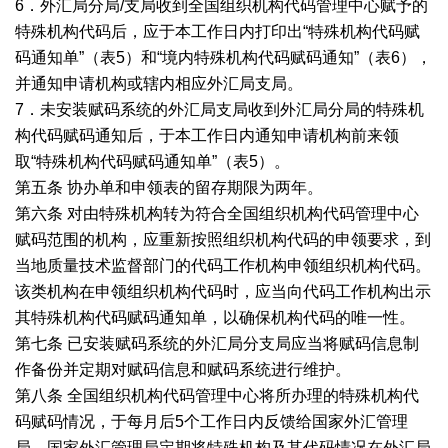
6．外汇局分局/支局收到全国组织机构代码管理中心赋予的
特殊机构代码后，应于本工作日内打印出“特殊机构代码赋
码通知单”（表5）和“境内特殊机构代码赋码通知”（表6），
并通知申请机构或辖内相应外汇局支局。
7．未安装赋码系统的外汇局支局收到外汇局分局的特殊机
构代码赋码通知后，于本工作日内通知申请机构前来领
取“特殊机构代码赋码通知单”（表5）。
第五条 协办单和申领表的留存期限为两年。
第六条 对由特殊机构转为符合全国组织机构代码管理中心
赋码范围的机构，应重新按照组织机构代码的申领要求，到
当地质量技术监督部门的代码工作机构申领组织机构代码。
该类机构在申领组织机构代码时，应当向代码工作机构出示
其特殊机构代码赋码通知单，以确保机构代码的唯一性。
第七条 已安装赋码系统的外汇局分支局应当将赋码信息制
作备份并定期对赋码信息和赋码系统进行维护。
第八条 全国组织机构代码管理中心将所办理的特殊机构代
码赋码情况，于每月后5个工作日内反馈给国家外汇管理
局。国家外汇管理局定期将特殊机构及其代码情况在外汇局