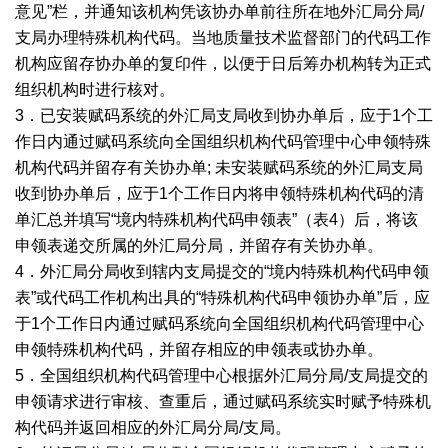
意见”栏，并通知该机构凭该协办单前往所在地外汇局分局/
支局办理特殊机构代码。当地质量技术监督部门的代码工作
机构应留存协办单的复印件，以便于日后筹办机构转为正式
组织机构时进行核对。
3．已安装赋码系统的外汇局支局收到协办单后，应于1个工
作日内通过赋码系统向全国组织机构代码管理中心申领特殊
机构代码并留存有关协办单; 未安装赋码系统的外汇局支局
收到协办单后，应于1个工作日内将申领特殊机构代码的清
单汇总并填写“境内特殊机构代码申领表”（表4）后，将该
申领表递交所属的外汇局分局，并留存有关协办单。
4．外汇局分局收到辖内支局提交的“境内特殊机构代码申领
表”或代码工作机构出具的“特殊机构代码申领协办单”后，应
于1个工作日内通过赋码系统向全国组织机构代码管理中心
申领特殊机构代码，并留存相应的申领表或协办单。
5．全国组织机构代码管理中心根据外汇局分局/支局提交的
申领请求进行审核、查重后，通过赋码系统实时赋予特殊机
构代码并返回相应的外汇局分局/支局。