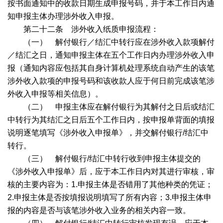
按书面通知中的收款日期生成申报号码，并于本工作日内通
知申报主体办理涉外收入申报。
第二十二条 涉外收入纸质申报流程：
（一） 解付银行／结汇中转行应在涉外收入款项解付
／结汇之日，通知申报主体在五个工作日内办理涉外收入申
报（通知内容应包括其自身计算机处理系统自动产生的该笔
涉外收入款项的申报号码和该收款人应于何日前完成该笔涉
外收入申报等相关信息）。
（二） 申报主体应在解付银行为其解付之日后或结汇
中转行为其结汇之日后五个工作日内，按申报单背面的填报
说明逐笔填写《涉外收入申报单》，并交解付银行
/
结汇中
转行。
（三） 解付银行
/
结汇中转行收到申报主体提交的
《涉外收入申报单》后，应于本工作日内对其进行审核，审
核的主要内容为：
1.
申报主体是否错用了其他种类的凭证；
2.
申报主体是否按填报说明填写了所有内容；
3.
申报主体申
报的内容是否与该笔涉外收入业务的相关内容一致。