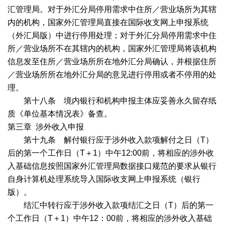
汇管理局。对于外汇分局停用需求中住所／营业场所为其辖
内的机构，国家外汇管理局直接在国际收支网上申报系统
（外汇局版）中进行停用处理；对于外汇分局停用需求中住
所／营业场所不在其辖内的机构，国家外汇管理局将该机构
信息发至住所／营业场所所在地外汇分局确认，并根据住所
／营业场所所在地外汇分局的意见进行停用或者不停用的处
理。
第十八条 境内银行和机构申报主体应妥善永久留存纸
质《单位基本情况表》备查。
第三章
涉外收入申报
第十九条 解付银行应于涉外收入款项解付之日（
T
）
后的第一个工作日（
T
＋
1
）中午
12:00
前，将相应的涉外收
入基础信息按照国家外汇管理局数据接口规范的要求从银行
自身计算机处理系统导入国际收支网上申报系统（银行
版）。
结汇中转行应于涉外收入款项结汇之日（
T
）后的第一
个工作日（
T
＋
1
）中午
12
：
00
前，将相应的涉外收入基础