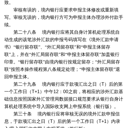
致。
审核有误的，境内银行应要求申报主体修改或重新填
写。审核无误的，境内银行方可为申报主体办理涉外付款手
续。
第二十八条
境内银行应将其自身计算机处理系统自
动生成的该笔涉外汇款的申报号码填写在《境外汇款申请
书》“银行留存联”、“外汇局留存联”和“申报主体留存
联”上，并在“外汇局留存联”和“申报主体留存联”加盖银行
印章。“银行留存联”由境内银行按规定留存；“外汇局留存
联”按照本操作规程第八条规定处理；“申报主体留存联”退
回申报主体。
第二十九条
境内银行应于款项汇出之日（
T
）后的第
一个工作日（
T+1
）中午
12
：
00
之前，将相应的涉外汇款基
础信息按照国家外汇管理局数据接口规范要求从银行自身计
算机处理系统中导入国际收支网上申报系统（银行版）。
第三十条
境内银行应将审核无误的境外汇款申报信
息，于款项汇出之日（
T
）后的第一个工作日（
T+1
）内录