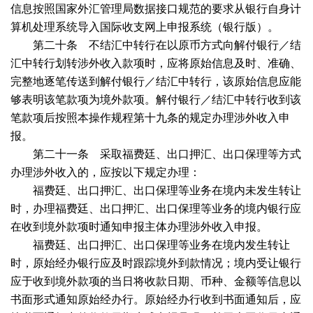
信息按照国家外汇管理局数据接口规范的要求从银行自身计
算机处理系统导入国际收支网上申报系统（银行版）。
第二十条 不结汇中转行在以原币方式向解付银行／结
汇中转行划转涉外收入款项时，应将原始信息及时、准确、
完整地逐笔传送到解付银行／结汇中转行，该原始信息应能
够表明该笔款项为境外款项。解付银行／结汇中转行收到该
笔款项后按照本操作规程第十九条的规定办理涉外收入申
报。
第二十一条 采取福费廷、出口押汇、出口保理等方式
办理涉外收入的，应按以下规定办理：
福费廷、出口押汇、出口保理等业务在境内未发生转让
时，办理福费廷、出口押汇、出口保理等业务的境内银行应
在收到境外款项时通知申报主体办理涉外收入申报。
福费廷、出口押汇、出口保理等业务在境内发生转让
时，原始经办银行应及时跟踪境外到款情况；境内受让银行
应于收到境外款项的当日将收款日期、币种、金额等信息以
书面形式通知原始经办行。原始经办行收到书面通知后，应