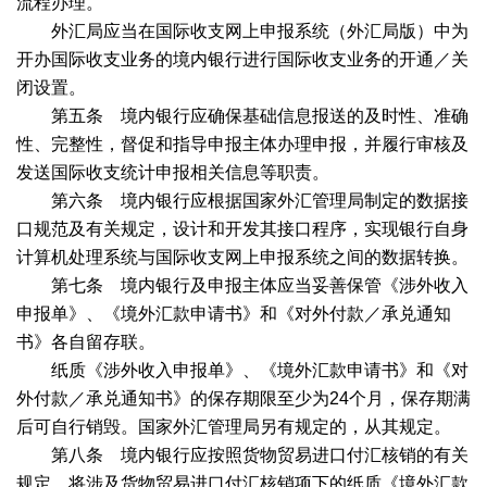
流程办理。
外汇局应当在国际收支网上申报系统（外汇局版）中为
开办国际收支业务的境内银行进行国际收支业务的开通／关
闭设置。
第五条 境内银行应确保基础信息报送的及时性、准确
性、完整性，督促和指导申报主体办理申报，并履行审核及
发送国际收支统计申报相关信息等职责。
第六条 境内银行应根据国家外汇管理局制定的数据接
口规范及有关规定，设计和开发其接口程序，实现银行自身
计算机处理系统与国际收支网上申报系统之间的数据转换。
第七条 境内银行及申报主体应当妥善保管《涉外收入
申报单》、《境外汇款申请书》和《对外付款／承兑通知
书》各自留存联。
纸质《涉外收入申报单》、《境外汇款申请书》和《对
外付款／承兑通知书》的保存期限至少为
24
个月，保存期满
后可自行销毁。国家外汇管理局另有规定的，从其规定。
第八条 境内银行应按照货物贸易进口付汇核销的有关
规定，将涉及货物贸易进口付汇核销项下的纸质《境外汇款