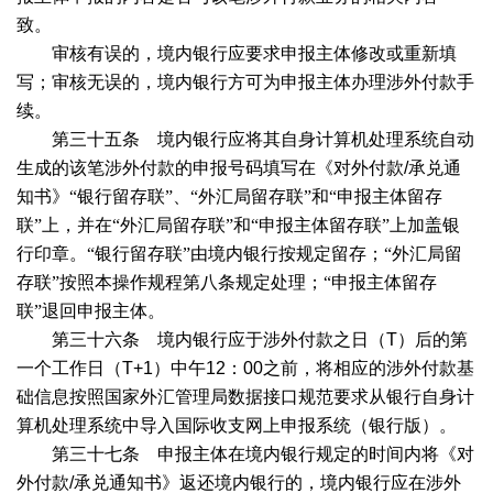
致。
审核有误的，境内银行应要求申报主体修改或重新填
写；审核无误的，境内银行方可为申报主体办理涉外付款手
续。
第三十五条 境内银行应将其自身计算机处理系统自动
生成的该笔涉外付款的申报号码填写在《对外付款
/
承兑通
知书》“银行留存联”、“外汇局留存联”和“申报主体留存
联”上，并在“外汇局留存联”和“申报主体留存联”上加盖银
行印章。“银行留存联”由境内银行按规定留存；“外汇局留
存联”按照本操作规程第八条规定处理；“申报主体留存
联”退回申报主体。
第三十六条 境内银行应于涉外付款之日（
T
）后的第
一个工作日（
T+1
）中午
12
：
00
之前，将相应的涉外付款基
础信息按照国家外汇管理局数据接口规范要求从银行自身计
算机处理系统中导入国际收支网上申报系统（银行版）。
第三十七条 申报主体在境内银行规定的时间内将《对
外付款
/
承兑通知书》返还境内银行的，境内银行应在涉外