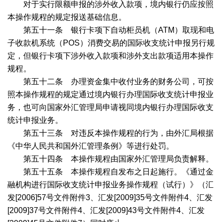
对于实行限额申报的涉外收入款项，境内银行仍应按照
本操作规程的规定报送基础信息。
第五十一条 银行卡项下自动柜员机（
ATM
）取现和电
子收款机系统（
POS
）消费交易的国际收支统计申报另行规
定，但银行卡项下涉外收入款项和涉外支出款项适用本操作
规程。
第五十二条 办理资金集中收付业务的财务公司，可按
照本操作规程的规定通过境内银行办理国际收支统计申报业
务，也可向国家外汇管理局申请视同境内银行办理国际收支
统计申报业务。
第五十三条 对违反本操作规程的行为，由外汇局根据
《中华人民共和国外汇管理条例》等进行处罚。
第五十四条 本操作规程由国家外汇管理局负责解释。
第五十五条 本操作规程自发布之日起施行。《通过金
融机构进行国际收支统计申报业务操作规程（试行）》（汇
发
[2006]57
号文件附件
3
、汇发
[2009]35
号文件附件
4
、汇发
[2009]37
号文件附件
4
、汇发
[2009]43
号文件附件
4
、汇发