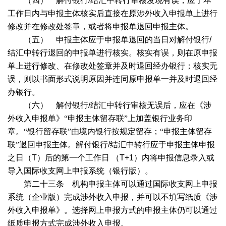
（四） 解付银行
/
结汇中转行审核发现有误，应于本
工作日内与申报主体核实后直接在原涉外收入申报单上进行
修改并在修改处签章，或者将申报单退回申报主体。
（五） 申报主体应于申报单退回的当日对解付银行
/
结汇中转行退回的申报单进行核实。核实有误，则在原申报
单上进行修改、在修改处签章并及时退回经办银行；核实无
误，则以书面形式说明原因并连同原申报单一并及时退回经
办银行。
（六） 解付银行
/
结汇中转行审核无误后，应在《涉
外收入申报单》“申报主体留存联”上加盖银行业务印
章。“银行留存联”由境内银行按规定留存；“申报主体留存
联”退回申报主体。解付银行
/
结汇中转行应于申报主体申报
之日（
T
）后的第一个工作日
（
T+1
）内将申报信息录入或
导入国际收支网上申报系统（银行版）。
第二十三条 机构申报主体可以通过国际收支网上申报
系统（企业版）完成涉外收入申报，并可以不填写纸质《涉
外收入申报单》。选择网上申报方式的申报主体仍可以通过
纸质申报方式完成涉外收入申报。