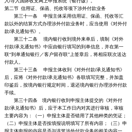
入
/
导入国际收支网上申报系统（银行版）。
第二节
信用证、保函、托收等项下涉外付款业务
第三十一条
申报主体采用信用证、保函、托收等汇
款以外的结算方式办理涉外付款业务时，应当使用《对外付
款
/
承兑通知书》。
第三十二条
境内银行收到境外来单后，填制《对外
付款
/
承兑通知书》中应由银行填写的到单信息，并在第一
联“到单通知银行／客户留存联”上签章后，将相应联次送达
付款人。
第三十三条
申报主体收到《对外付款
/
承兑通知书》
后，应将《对外付款
/
承兑通知书》各联填写完整，并加盖
印鉴后，按境内银行规定时间，退还境内银行办理涉外付款
手续。
第三十四条 境内银行收到申报主体提交的《对外付
款
/
承兑通知书》后，应于本工作日内对其进行审核，审核
主要内容为：（一）申报主体是否错用了其他种类的凭证；
（二）申报主体是否按填报说明填写了所有内容；（三）申
报主体申报的内容是否与该笔涉外付款业务的相关内容一