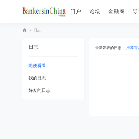
门户
论坛
金融圈
导
›
日志
B
日志
an
最新发表的日志
|
推荐阅
ke
随便看看
rs
in
我的日志
C
好友的日志
hi
na
中
国
银
行