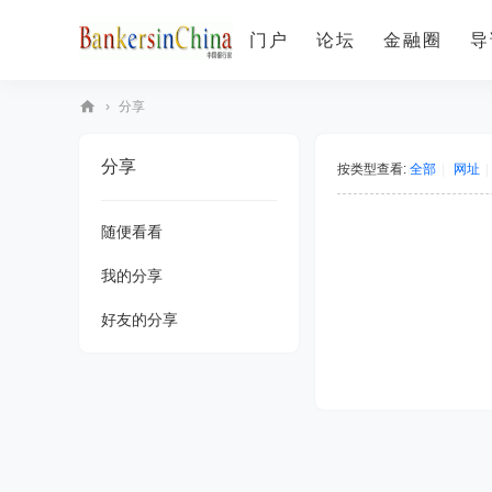
门户
论坛
金融圈
导
›
分享
B
分享
an
按类型查看:
全部
|
网址
|
ke
随便看看
rs
in
我的分享
C
好友的分享
hi
na
中
国
银
行