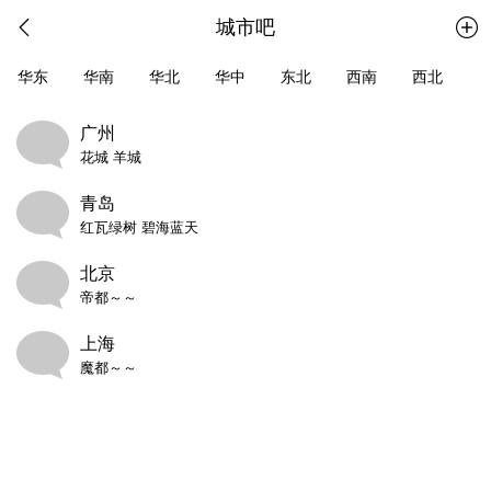
城市吧
华东
华南
华北
华中
东北
西南
西北
广州
花城 羊城
青岛
红瓦绿树 碧海蓝天
北京
帝都～～
上海
魔都～～